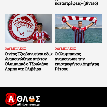
καταστρέφεις» (βίντεο)
ΟΛΥΜΠΙΑΚΟΣ
ΟΛΥΜΠΙΑΚΟΣ
Ο νέος Τζιοβάνι είναι εδώ:
Ο Ολυμπιακός
Ανακοινώθηκε από τον
ανακοίνωσε την
Ολυμπιακό ο Τζουλιάνο
επιστροφή του Δημήτρη
Λόμπο ντε Ολιβέιρα
Ρέτσου