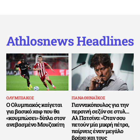
Athlosnews Headlines
ΟΛΥΜΠΙΑΚΟΣ
ΠΑΝΑΘΗΝΑΪΚΟΣ
Ο Ολυμπιακός καίγεται
Γιαννακόπουλος για την
για βασικό χαφ που θα
περσινή σεζόν σε στυλ…
«κουμπώσει» δίπλα στον
Αλ Πατσίνο: «Όταν σου
ανεβασμένο Μουζακίτη
πετούν μία μικρή πέτρα,
παίρνεις έναν μεγάλο
βράχο και τους