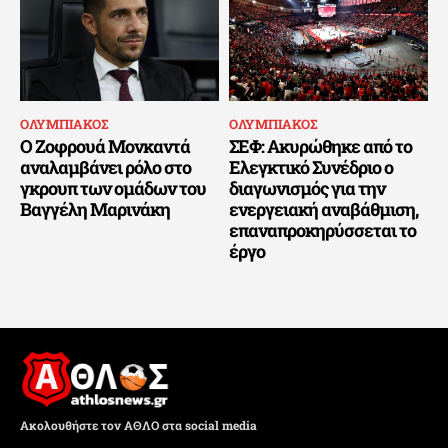
ΟΛΥΜΠΙΑΚΟΣ
ΟΛΥΜΠΙΑΚΟΣ
Ο Ζοφρουά Μονκαντά
ΣΕΦ: Ακυρώθηκε από το
αναλαμβάνει ρόλο στο
Ελεγκτικό Συνέδριο ο
γκρουπ των ομάδων του
διαγωνισμός για την
Βαγγέλη Μαρινάκη
ενεργειακή αναβάθμιση,
επαναπροκηρύσσεται το
έργο
Ακολουθήστε τον ΑΘΛΟ στα social media