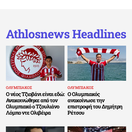
Athlosnews Headlines
ΟΛΥΜΠΙΑΚΟΣ
ΟΛΥΜΠΙΑΚΟΣ
Ο νέος Τζιοβάνι είναι εδώ:
Ο Ολυμπιακός
Ανακοινώθηκε από τον
ανακοίνωσε την
Ολυμπιακό ο Τζουλιάνο
επιστροφή του Δημήτρη
Λόμπο ντε Ολιβέιρα
Ρέτσου