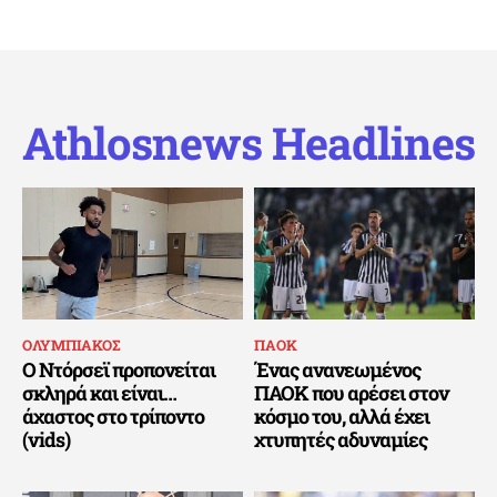
Athlosnews Headlines
ΟΛΥΜΠΙΑΚΟΣ
ΠΑΟΚ
Ο Ντόρσεϊ προπονείται
Ένας ανανεωμένος
σκληρά και είναι…
ΠΑΟΚ που αρέσει στον
άχαστος στο τρίποντο
κόσμο του, αλλά έχει
(vids)
χτυπητές αδυναμίες