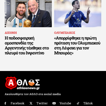
ΔΙΕΘΝΗ
ΟΛΥΜΠΙΑΚΟΣ
Η ποδοσφαιρική
«Απορρίφθηκε η πρώτη
ομοσπονδία της
πρόταση του Ολυμπιακού
Αργεντινής τάχθηκε στο
στη Λέφσκι για τον
πλευρό του Ινφαντίνο
Μπουράς»
Ακολουθήστε τον ΑΘΛΟ στα social media
Facebook
Twitter
Youtube
Tiktok