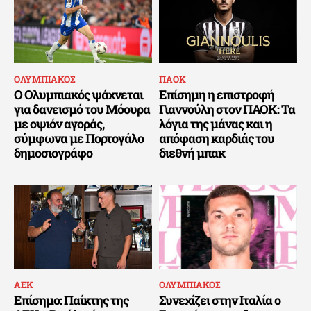
ΟΛΥΜΠΙΑΚΟΣ
ΠΑΟΚ
Ο Ολυμπιακός ψάχνεται
Επίσημη η επιστροφή
για δανεισμό του Μόουρα
Γιαννούλη στον ΠΑΟΚ: Τα
με οψιόν αγοράς,
λόγια της μάνας και η
σύμφωνα με Πορτογάλο
απόφαση καρδιάς του
δημοσιογράφο
διεθνή μπακ
ΑΕΚ
ΟΛΥΜΠΙΑΚΟΣ
Επίσημο: Παίκτης της
Συνεχίζει στην Ιταλία ο