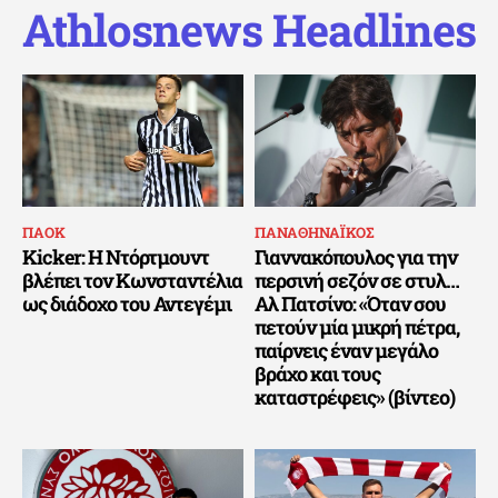
Athlosnews Headlines
ΠΑΟΚ
ΠΑΝΑΘΗΝΑΪΚΟΣ
Kicker: Η Ντόρτμουντ
Γιαννακόπουλος για την
βλέπει τον Κωνσταντέλια
περσινή σεζόν σε στυλ…
ως διάδοχο του Αντεγέμι
Αλ Πατσίνο: «Όταν σου
πετούν μία μικρή πέτρα,
παίρνεις έναν μεγάλο
βράχο και τους
καταστρέφεις» (βίντεο)