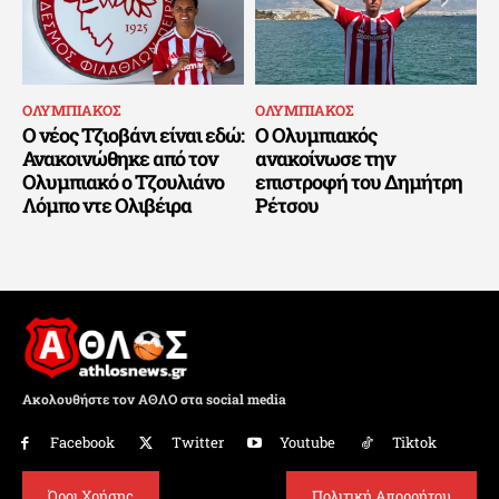
ΟΛΥΜΠΙΑΚΟΣ
ΟΛΥΜΠΙΑΚΟΣ
Ο νέος Τζιοβάνι είναι εδώ:
Ο Ολυμπιακός
Ανακοινώθηκε από τον
ανακοίνωσε την
Ολυμπιακό ο Τζουλιάνο
επιστροφή του Δημήτρη
Λόμπο ντε Ολιβέιρα
Ρέτσου
Ακολουθήστε τον ΑΘΛΟ στα social media
Facebook
Twitter
Youtube
Tiktok
Όροι Χρήσης
Πολιτική Απορρήτου