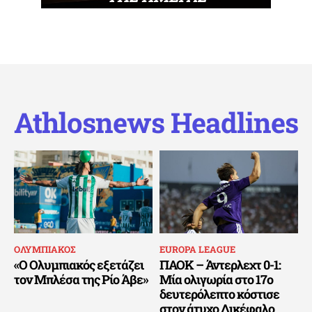
Athlosnews Headlines
ΟΛΥΜΠΙΑΚΟΣ
EUROPA LEAGUE
«Ο Ολυμπιακός εξετάζει
ΠΑΟΚ – Άντερλεχτ 0-1:
τον Μπλέσα της Ρίο Άβε»
Μία ολιγωρία στο 17ο
δευτερόλεπτο κόστισε
στον άτυχο Δικέφαλο