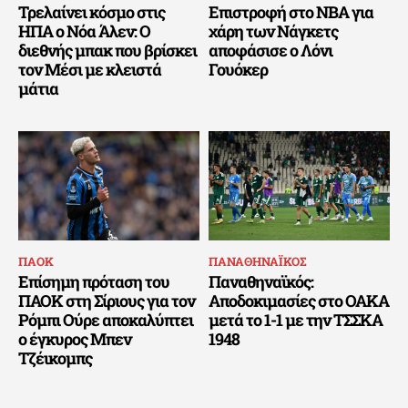
Τρελαίνει κόσμο στις
Επιστροφή στο NBA για
ΗΠΑ ο Νόα Άλεν: Ο
χάρη των Νάγκετς
διεθνής μπακ που βρίσκει
αποφάσισε ο Λόνι
τον Μέσι με κλειστά
Γουόκερ
μάτια
ΠΑΟΚ
ΠΑΝΑΘΗΝΑΪΚΟΣ
Επίσημη πρόταση του
Παναθηναϊκός:
ΠΑΟΚ στη Σίριους για τον
Αποδοκιμασίες στο ΟΑΚΑ
Ρόμπι Ούρε αποκαλύπτει
μετά το 1-1 με την ΤΣΣΚΑ
ο έγκυρος Μπεν
1948
Τζέικομπς