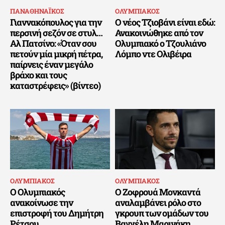
ΠΑΝΑΘΗΝΑΪΚΟΣ
ΟΛΥΜΠΙΑΚΟΣ
Γιαννακόπουλος για την
Ο νέος Τζιοβάνι είναι εδώ:
περσινή σεζόν σε στυλ…
Ανακοινώθηκε από τον
Αλ Πατσίνο: «Όταν σου
Ολυμπιακό ο Τζουλιάνο
πετούν μία μικρή πέτρα,
Λόμπο ντε Ολιβέιρα
παίρνεις έναν μεγάλο
βράχο και τους
καταστρέφεις» (βίντεο)
ΟΛΥΜΠΙΑΚΟΣ
ΟΛΥΜΠΙΑΚΟΣ
Ο Ολυμπιακός
Ο Ζοφρουά Μονκαντά
ανακοίνωσε την
αναλαμβάνει ρόλο στο
επιστροφή του Δημήτρη
γκρουπ των ομάδων του
Ρέτσου
Βαγγέλη Μαρινάκη