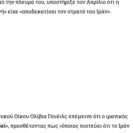
ό την πλευρά του, υποστήριξε τον Απρίλιο ότι η
ή» είχε «αποδεκατίσει τον στρατό του Ιράν».
κού Οίκου Ολίβια Γουέιλς επέμεινε ότι ο ιρανικός
βεί
», προσθέτοντας πως «όποιος πιστεύει ότι το Ιράν