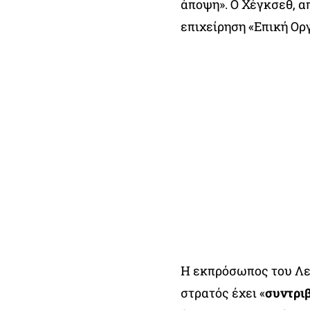
άποψη». Ο Χέγκσεθ, απ
επιχείρηση «Επική Οργ
Η εκπρόσωπος του Λευ
στρατός έχει «
συντρι