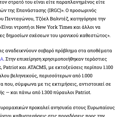
τον στρατό του είναι είτε παραπλανημένος είτε
ν της Επανάστασης (IRGC)». Ο προσωρινός
υ Πενταγώνου, Τζόελ Βαλντέζ, κατηγόρησε την
«Είναι ντροπή οι New York Times και άλλοι να
ες δημοσίων σχέσεων του ιρανικού καθεστώτος».
εις αναδεικνύουν σοβαρό πρόβλημα στα αποθέματα
Α
. Στην επιχείρηση χρησιμοποιήθηκαν τεράστιες
Patriot και ATACMS, με εκτοξεύσεις περίπου 1.100
λου βεληνεκούς, περισσότερων από 1.000
που, σύμφωνα με τις εκτιμήσεις, αντιστοιχεί σε
ς — και πάνω από 1.300 πύραυλοι Patriot.
πυρομαχικών προκαλεί ανησυχία στους Ευρωπαίους
νται καθυστερήσεις στις παραδόσεις προς την