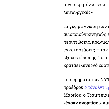
συγκεκριμένες εγκατ
λειτουργικές».
Πηγές με γνώση των σ
αξιοποιούν κινητούς 
περιπτώσεις, πραγματ
εγκαταστάσεις — τακτ
εξουδετέρωσης. Το σ
κρατάει «ενεργό χαρτ
Τα ευρήματα των NYT 
προέδρου
Ντόναλντ Τ
Μαρτίου, ο Τραμπ είχε
«
έχουν σκορπίσε
ι» κα