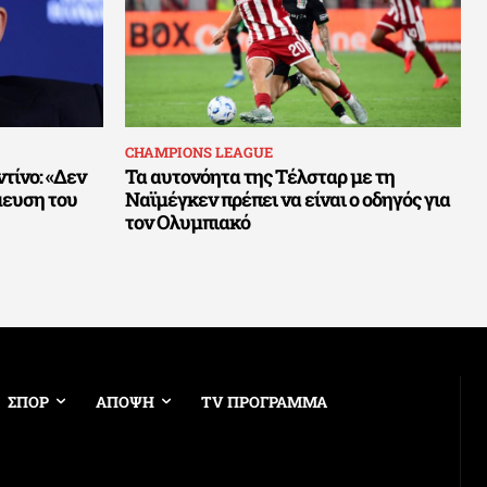
CHAMPIONS LEAGUE
τίνο: «Δεν
Τα αυτονόητα της Τέλσταρ με τη
μευση του
Ναϊμέγκεν πρέπει να είναι ο οδηγός για
τον Ολυμπιακό
ΣΠΟΡ
ΑΠΟΨΗ
TV ΠΡΟΓΡΑΜΜΑ