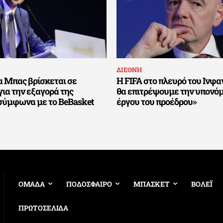
ΔΙΕΘΝΗ
α Μπας βρίσκεται σε
Η FIFA στο πλευρό του Ινφαν
για την εξαγορά της
θα επιτρέψουμε την υπονό
σύμφωνα με το BeBasket
έργου του προέδρου»
ΟΜΑΔΑ
ΠΟΔΟΣΦΑΙΡΟ
ΜΠΑΣΚΕΤ
ΒΟΛΕΪ
ΠΡΩΤΟΣΕΛΙΔΑ