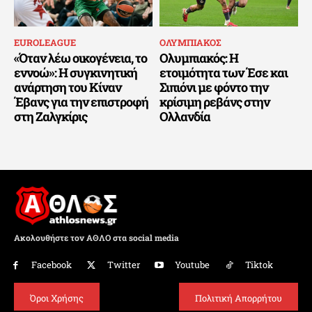
EUROLEAGUE
ΟΛΥΜΠΙΑΚΟΣ
«Όταν λέω οικογένεια, το
Ολυμπιακός: Η
εννοώ»: Η συγκινητική
ετοιμότητα των Έσε και
ανάρτηση του Κίναν
Σιπιόνι με φόντο την
Έβανς για την επιστροφή
κρίσιμη ρεβάνς στην
στη Ζαλγκίρις
Ολλανδία
Ακολουθήστε τον ΑΘΛΟ στα social media
Facebook
Twitter
Youtube
Tiktok
Όροι Χρήσης
Πολιτική Απορρήτου