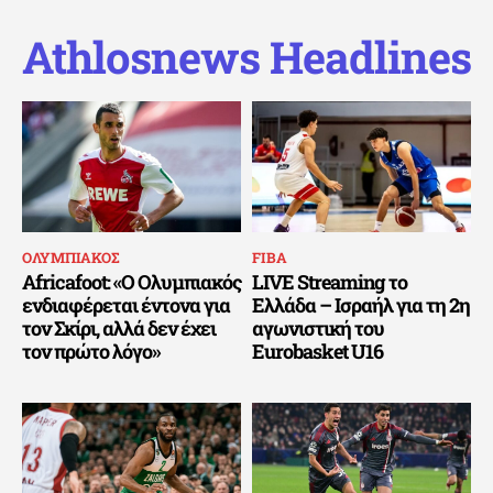
Athlosnews Headlines
ΟΛΥΜΠΙΑΚΟΣ
FIBA
Africafoot: «Ο Ολυμπιακός
LIVE Streaming το
ενδιαφέρεται έντονα για
Ελλάδα – Ισραήλ για τη 2η
τον Σκίρι, αλλά δεν έχει
αγωνιστική του
τον πρώτο λόγο»
Eurobasket U16