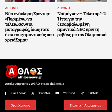
ΔΙΕΘΝΗ
ΔΙΕΘΝΗ
Νέα ενόχληση Σρέντερ:
Ναϊμέγκεν – Τέλσταρ 1-2:
«Περιμένω να
Ήττα για την
τελειώσουν οι
ξεχαρβαλωμένη
μεταγραφές, ίσως τότε
αμυντικά NEC πριν τη
έχω τους αμυντικούς που
ρεβάνς με τον Ολυμπιακό
χρειάζομαι»
Ακολουθήστε τον ΑΘΛΟ στα social media
Facebook
Twitter
Youtube
Tiktok
Όροι Χρήσης
Πολιτική Απορρήτου