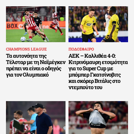
CHAMPIONS LEAGUE
ΠΟΔΟΣΦΑΙΡΟ
Τα αυτονόητα της
ΑΕΚ – Καλλιθέα 4-0:
Τέλσταρ με τη Ναϊμέγκεν
Κιτρινόμαυρη ετοιμότητα
πρέπει να είναι ο οδηγός
για το Super Cup με
για τον Ολυμπιακό
μπόμπερ Γκατσίνοβιτς
και σκόρερ Βιτάλις στο
ντεμπούτο του