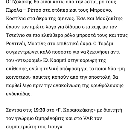
Ο Τζολάκης θα είναι κάτω από την εστία, με τους
Πιρόλα – Ρέτσο στα στόπερ και τους Μπρούνο,
Κοστίνια στα άκρα της άμυνας. Έσε και Μουζακίτης
έχουν τον πρώτο λόγο για δίδυμο στα χαφ, με τον
Τσικίνιο σε πιο ελεύθερο ρόλο μπροστά τους και τους
Ροντινέι, Μαρτίνς στα επιθετικά άκρα. Ο Ταρέμι
συγκεντρώνει καλό ποσοστό για να ξεκινήσει αντί
του «ντεφορμέ» Ελ Κααμπί στην κορυφή της
επίθεσης, ενώ η τελική απόφαση για το ποιοι δύο -μη
κοινοτικοί- παίκτες κοπούν από την αποστολή, θα
παρθεί λίγο πριν την ανακοίνωση της ερυθρόλευκης
ενδεκάδας.
Σέντρα στις
19:30
στο «Γ. Καραϊσκάκης» με διαιτητή
τον γνώριμο Ομπρένοβιτς και στο VAR τον
συμπατριώτη του, Γιουγκ.