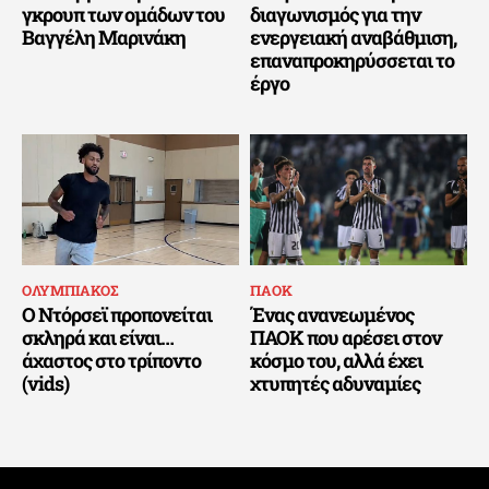
γκρουπ των ομάδων του
διαγωνισμός για την
Βαγγέλη Μαρινάκη
ενεργειακή αναβάθμιση,
επαναπροκηρύσσεται το
έργο
ΟΛΥΜΠΙΑΚΟΣ
ΠΑΟΚ
Ο Ντόρσεϊ προπονείται
Ένας ανανεωμένος
σκληρά και είναι…
ΠΑΟΚ που αρέσει στον
άχαστος στο τρίποντο
κόσμο του, αλλά έχει
(vids)
χτυπητές αδυναμίες