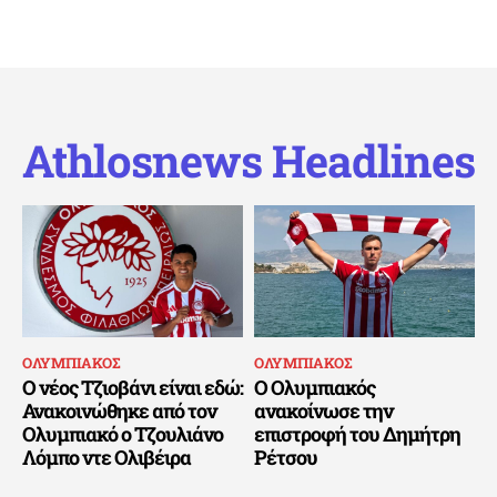
Athlosnews Headlines
ΟΛΥΜΠΙΑΚΟΣ
ΟΛΥΜΠΙΑΚΟΣ
Ο νέος Τζιοβάνι είναι εδώ:
Ο Ολυμπιακός
Ανακοινώθηκε από τον
ανακοίνωσε την
Ολυμπιακό ο Τζουλιάνο
επιστροφή του Δημήτρη
Λόμπο ντε Ολιβέιρα
Ρέτσου