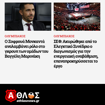
ΟΛΥΜΠΙΑΚΟΣ
ΟΛΥΜΠΙΑΚΟΣ
Ο Ζοφρουά Μονκαντά
ΣΕΦ: Ακυρώθηκε από το
αναλαμβάνει ρόλο στο
Ελεγκτικό Συνέδριο ο
γκρουπ των ομάδων του
διαγωνισμός για την
Βαγγέλη Μαρινάκη
ενεργειακή αναβάθμιση,
επαναπροκηρύσσεται το
έργο