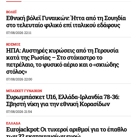
ΒΟΛΕΪ
Εθνική βόλεϊ Γυναικών: Ήττα από τη Σουηδία
στο τελευταίο φιλικό επί ιταλικού εδάφους
07/08/2026 22:11
ΚΟΣΜΟΣ
ΗΠΑ: Αυστηρές κυρώσεις από τη Γερουσία
κατά της Ρωσίας – Στο στόχαστρο το
πετρέλαιο, το φυσικό αέριο και ο «σκιώδης
στόλος»
07/08/2026 22:00
ΜΠΑΣΚΕΤ ΓΥΝΑΙΚΩΝ
Ευρωμπάσκετ U16, Ελλάδα-Ιρλανδία 78-36:
Σβηστή νίκη για την εθνική Κορασίδων
07/08/2026 21:54
ΕΛΛΑΔΑ
Eurojackpot: Οι τυχεροί αριθμοί για το έπαθλο
των 32 εκατομμυρίων ευρώ