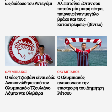
ως διάδοχο του Αντεγέμι
Αλ Πατσίνο: «Όταν σου
πετούν μία μικρή πέτρα,
παίρνεις έναν μεγάλο
βράχο και τους
καταστρέφεις» (βίντεο)
ΟΛΥΜΠΙΑΚΟΣ
ΟΛΥΜΠΙΑΚΟΣ
Ο νέος Τζιοβάνι είναι εδώ:
Ο Ολυμπιακός
Ανακοινώθηκε από τον
ανακοίνωσε την
Ολυμπιακό ο Τζουλιάνο
επιστροφή του Δημήτρη
Λόμπο ντε Ολιβέιρα
Ρέτσου