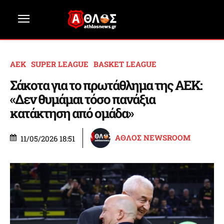
ΑΕΚ
SUPER LEAGUE
BASKET LEAGUE
Σάκοτα για το πρωτάθλημα της ΑΕΚ:
«Δεν θυμάμαι τόσο πανάξια
κατάκτηση από ομάδα»
ΑΘΛΟΣ NEWSROOM
11/05/2026 18:51