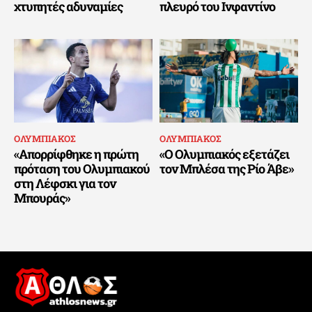
χτυπητές αδυναμίες
πλευρό του Ινφαντίνο
ΟΛΥΜΠΙΑΚΟΣ
ΟΛΥΜΠΙΑΚΟΣ
«Απορρίφθηκε η πρώτη
«Ο Ολυμπιακός εξετάζει
πρόταση του Ολυμπιακού
τον Μπλέσα της Ρίο Άβε»
στη Λέφσκι για τον
Μπουράς»