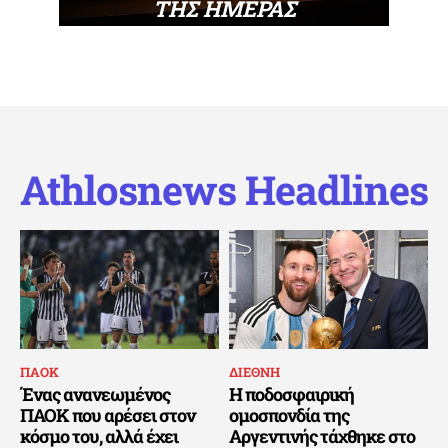
ΤΗΣ ΗΜΕΡΑΣ
Athlosnews Headlines
ΠΑΟΚ
ΔΙΕΘΝΗ
Ένας ανανεωμένος
Η ποδοσφαιρική
ΠΑΟΚ που αρέσει στον
ομοσπονδία της
κόσμο του, αλλά έχει
Αργεντινής τάχθηκε στο