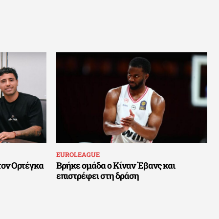
EUROLEAGUE
τον Ορτέγκα
Βρήκε ομάδα ο Κίναν Έβανς και
επιστρέφει στη δράση