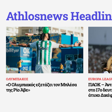
Athlosnews Headlin
ΟΛΥΜΠΙΑΚΟΣ
EUROPA LEAG
«Ο Ολυμπιακός εξετάζει τον Μπλέσα
ΠΑΟΚ – Άντε
της Ρίο Άβε»
στο 17ο δευ
άτυχο Δικέ