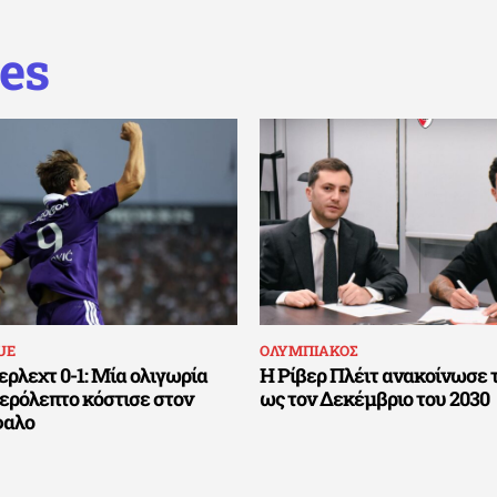
es
UE
ΟΛΥΜΠΙΑΚΟΣ
ρλεχτ 0-1: Μία ολιγωρία
Η Ρίβερ Πλέιτ ανακοίνωσε 
τερόλεπτο κόστισε στον
ως τον Δεκέμβριο του 2030
φαλο