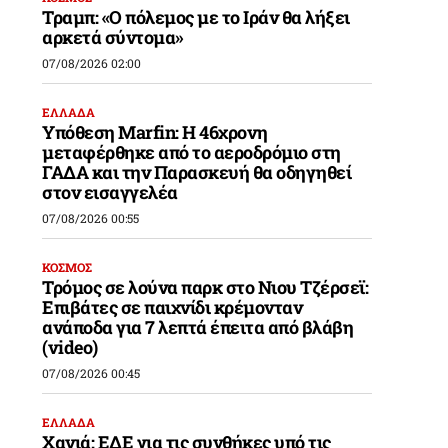
Τραμπ: «Ο πόλεμος με το Ιράν θα λήξει
αρκετά σύντομα»
07/08/2026 02:00
ΕΛΛΑΔΑ
Υπόθεση Marfin: Η 46χρονη
μεταφέρθηκε από το αεροδρόμιο στη
ΓΑΔΑ και την Παρασκευή θα οδηγηθεί
στον εισαγγελέα
07/08/2026 00:55
ΚΟΣΜΟΣ
Τρόμος σε λούνα παρκ στο Νιου Τζέρσεϊ:
Επιβάτες σε παιχνίδι κρέμονταν
ανάποδα για 7 λεπτά έπειτα από βλάβη
(video)
07/08/2026 00:45
ΕΛΛΑΔΑ
Χανιά: ΕΔΕ για τις συνθήκες υπό τις