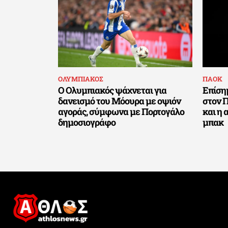
ΟΛΥΜΠΙΑΚΟΣ
ΠΑΟΚ
Ο Ολυμπιακός ψάχνεται για
Επίση
δανεισμό του Μόουρα με οψιόν
στον Π
αγοράς, σύμφωνα με Πορτογάλο
και η 
δημοσιογράφο
μπακ