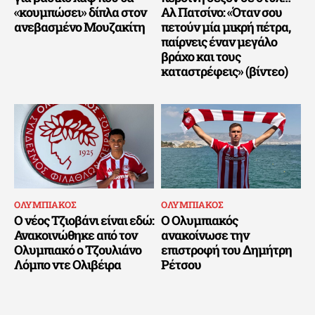
«κουμπώσει» δίπλα στον
Αλ Πατσίνο: «Όταν σου
ανεβασμένο Μουζακίτη
πετούν μία μικρή πέτρα,
παίρνεις έναν μεγάλο
βράχο και τους
καταστρέφεις» (βίντεο)
ΟΛΥΜΠΙΑΚΟΣ
ΟΛΥΜΠΙΑΚΟΣ
Ο νέος Τζιοβάνι είναι εδώ:
Ο Ολυμπιακός
Ανακοινώθηκε από τον
ανακοίνωσε την
Ολυμπιακό ο Τζουλιάνο
επιστροφή του Δημήτρη
Λόμπο ντε Ολιβέιρα
Ρέτσου