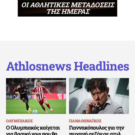
ΟΙ ΑΘΛΗΤΙΚΕΣ ΜΕΤΑΔΟΣΕΙΣ
ΤΗΣ ΗΜΕΡΑΣ
Athlosnews Headlines
ΟΛΥΜΠΙΑΚΟΣ
ΠΑΝΑΘΗΝΑΪΚΟΣ
Ο Ολυμπιακός καίγεται
Γιαννακόπουλος για την
για βασικό χαφ που θα
περσινή σεζόν σε στυλ…