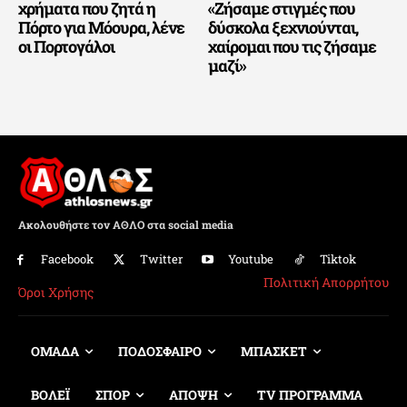
χρήματα που ζητά η
«Ζήσαμε στιγμές που
Πόρτο για Μόουρα, λένε
δύσκολα ξεχνιούνται,
οι Πορτογάλοι
χαίρομαι που τις ζήσαμε
μαζί»
Ακολουθήστε τον ΑΘΛΟ στα social media
Facebook
Twitter
Youtube
Tiktok
Πολιτική Απορρήτου
Όροι Χρήσης
ΟΜΑΔΑ
ΠΟΔΟΣΦΑΙΡΟ
ΜΠΑΣΚΕΤ
ΒΟΛΕΪ
ΣΠΟΡ
ΑΠΟΨΗ
TV ΠΡΟΓΡΑΜΜΑ