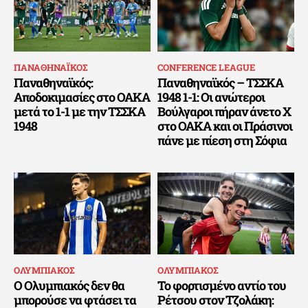
ΠΑΝΑΘΗΝΑΪΚΟΣ
CONFERENCE LEAGUE
Παναθηναϊκός:
Παναθηναϊκός – ΤΣΣΚΑ
Αποδοκιμασίες στο ΟΑΚΑ
1948 1-1: Οι ανώτεροι
μετά το 1-1 με την ΤΣΣΚΑ
Βούλγαροι πήραν άνετο Χ
1948
στο ΟΑΚΑ και οι Πράσινοι
πάνε με πίεση στη Σόφια
ΟΛΥΜΠΙΑΚΟΣ
ΟΛΥΜΠΙΑΚΟΣ
Ο Ολυμπιακός δεν θα
Το φορτισμένο αντίο του
μπορούσε να φτάσει τα
Ρέτσου στον Τζολάκη: