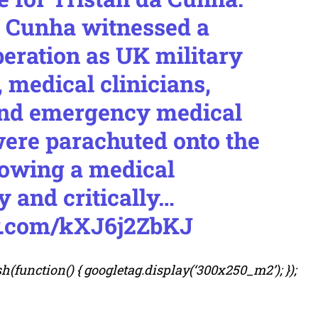
a Cunha witnessed a
peration as UK military
 medical clinicians,
nd emergency medical
were parachuted onto the
lowing a medical
 and critically…
er.com/kXJ6j2ZbKJ
(function() { googletag.display(‘300x250_m2’); });