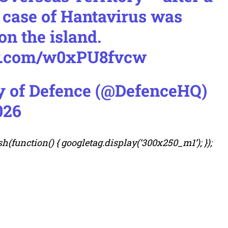
 case of Hantavirus was
 on the island.
er.com/w0xPU8fvcw
y of Defence (@DefenceHQ)
026
(function() { googletag.display(‘300x250_m1’); });