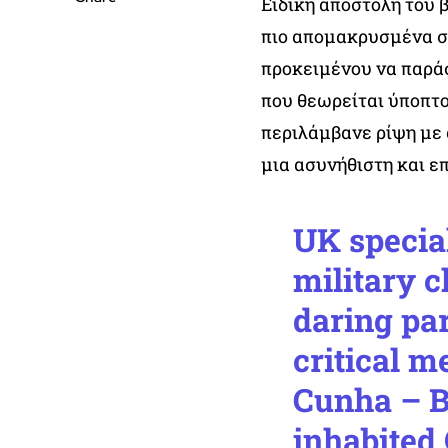
Ειδική αποστολή του 
πιο απομακρυσμένα ση
προκειμένου να παράσ
που θεωρείται ύποπτο
περιλάμβανε ρίψη με 
μια ασυνήθιστη και ε
UK specia
military c
daring par
critical m
Cunha – B
inhabited 