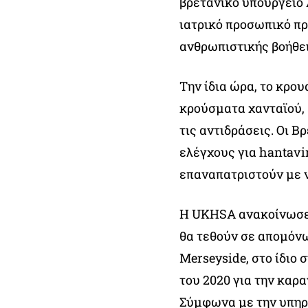
βρετανικό υπουργείο 
ιατρικό προσωπικό πρ
ανθρωπιστικής βοήθει
Την ίδια ώρα, το κρου
κρούσματα χανταϊού, 
τις αντιδράσεις. Οι Β
ελέγχους για hantavi
επαναπατριστούν με 
Η UKHSA ανακοίνωσε 
θα τεθούν σε απομόνω
Merseyside, στο ίδιο 
του 2020 για την καρ
Σύμφωνα με την υπηρε