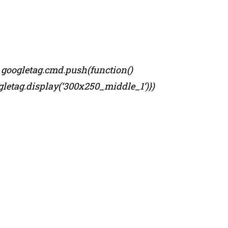
googletag.cmd.push(function()
gletag.display(‘300x250_middle_1’)})