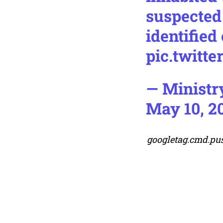
suspected
identified
pic.twitt
— Ministr
May 10, 2
googletag.cmd.push