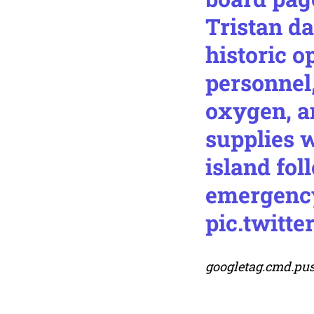
Tristan d
historic o
personnel,
oxygen, a
supplies 
island fol
emergency
pic.twitt
googletag.cmd.push