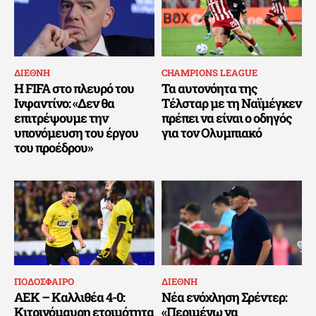
ΔΙΕΘΝΗ
CHAMPIONS LEAGUE
Η FIFA στο πλευρό του
Τα αυτονόητα της
Ινφαντίνο: «Δεν θα
Τέλσταρ με τη Ναϊμέγκεν
επιτρέψουμε την
πρέπει να είναι ο οδηγός
υπονόμευση του έργου
για τον Ολυμπιακό
του προέδρου»
ΠΟΔΟΣΦΑΙΡΟ
ΔΙΕΘΝΗ
ΑΕΚ – Καλλιθέα 4-0:
Νέα ενόχληση Σρέντερ:
Κιτρινόμαυρη ετοιμότητα
«Περιμένω να