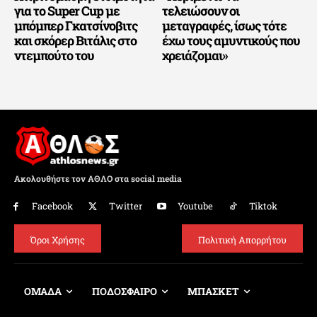
για το Super Cup με
τελειώσουν οι
μπόμπερ Γκατσίνοβιτς
μεταγραφές, ίσως τότε
και σκόρερ Βιτάλις στο
έχω τους αμυντικούς που
ντεμπούτο του
χρειάζομαι»
Ακολουθήστε τον ΑΘΛΟ στα social media
Facebook
Twitter
Youtube
Tiktok
Όροι Χρήσης
Πολιτική Απορρήτου
ΟΜΑΔΑ
ΠΟΔΟΣΦΑΙΡΟ
ΜΠΑΣΚΕΤ