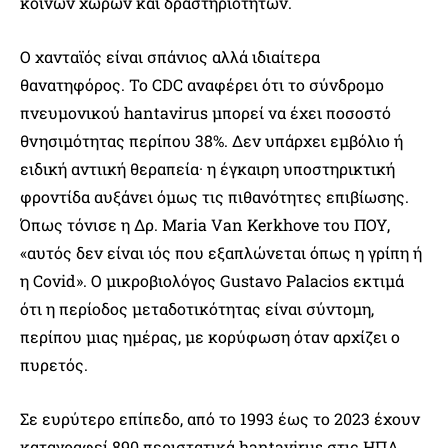
κοινών χώρων και δραστηριοτήτων.
O χανταϊός είναι σπάνιος αλλά ιδιαίτερα
θανατηφόρος. Το CDC αναφέρει ότι το σύνδρομο
πνευμονικού hantavirus μπορεί να έχει ποσοστό
θνησιμότητας περίπου 38%. Δεν υπάρχει εμβόλιο ή
ειδική αντιική θεραπεία· η έγκαιρη υποστηρικτική
φροντίδα αυξάνει όμως τις πιθανότητες επιβίωσης.
Όπως τόνισε η Δρ. Maria Van Kerkhove του ΠΟΥ,
«αυτός δεν είναι ιός που εξαπλώνεται όπως η γρίπη ή
η Covid». Ο μικροβιολόγος Gustavo Palacios εκτιμά
ότι η περίοδος μεταδοτικότητας είναι σύντομη,
περίπου μιας ημέρας, με κορύφωση όταν αρχίζει ο
πυρετός.
Σε ευρύτερο επίπεδο, από το 1993 έως το 2023 έχουν
καταγραφεί 890 περιστατικά hantavirus στις ΗΠΑ,