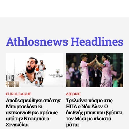
Athlosnews Headlines
EUROLEAGUE
ΔΙΕΘΝΗ
Αποδεσμεύθηκε από την
Τρελαίνει κόσμο στις
Μπαρτσελόνα κι
ΗΠΑ ο Νόα Άλεν: Ο
ανακοινώθηκε αμέσως
διεθνής μπακ που βρίσκει
από την Ντουμπάι ο
τον Μέσι με κλειστά
Σενγκέλια
μάτια