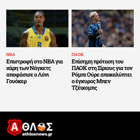
ΝΒΑ
ΠΑΟΚ
Επιστροφή στο NBA για
Επίσημη πρόταση του
χάρη των Νάγκετς
ΠΑΟΚ στη Σίριους για τον
αποφάσισε ο Λόνι
Ρόμπι Ούρε αποκαλύπτει
Γουόκερ
ο έγκυρος Μπεν
Τζέικομπς