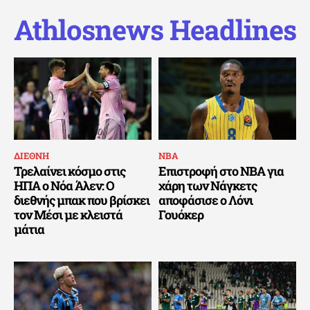
Athlosnews Headlines
ΔΙΕΘΝΗ
ΝΒΑ
Τρελαίνει κόσμο στις
Επιστροφή στο NBA για
ΗΠΑ ο Νόα Άλεν: Ο
χάρη των Νάγκετς
διεθνής μπακ που βρίσκει
αποφάσισε ο Λόνι
τον Μέσι με κλειστά
Γουόκερ
μάτια