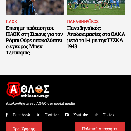
ΠΑΟΚ
ΠΑΝΑΘΗΝΑΪΚΟΣ
Επίσημη πρόταση του
Παναθηναϊκός:
ΠΑΟΚ στη Σίριους για τον
Αποδοκιμασίες στο ΟΑΚΑ
Ρόμπι Ούρε αποκαλύπτει
μετά το 1-1 με την ΤΣΣΚΑ
ο έγκυρος Μπεν
1948
Τζέικομπς
Ακολουθήστε τον ΑΘΛΟ στα social media
Facebook
Twitter
Youtube
Tiktok
Όροι Χρήσης
Πολιτική Απορρήτου