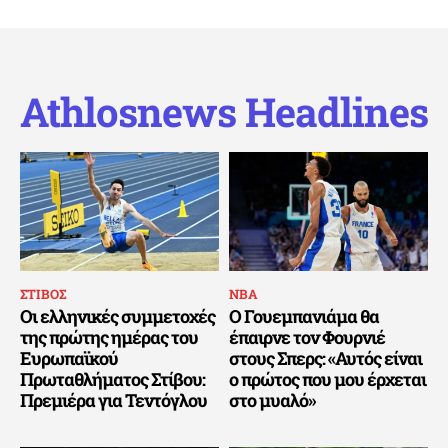
Athlosnews Headlines
ΣΤΙΒΟΣ
ΝΒΑ
Οι ελληνικές συμμετοχές
Ο Γουεμπανιάμα θα
της πρώτης ημέρας του
έπαιρνε τον Φουρνιέ
Ευρωπαϊκού
στους Σπερς: «Αυτός είναι
Πρωταθλήματος Στίβου:
ο πρώτος που μου έρχεται
Πρεμιέρα για Τεντόγλου
στο μυαλό»