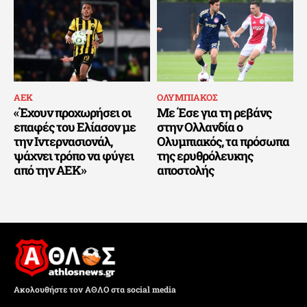
ΑΕΚ
ΟΛΥΜΠΙΑΚΟΣ
«Έχουν προχωρήσει οι
Με Έσε για τη ρεβάνς
επαφές του Ελίασον με
στην Ολλανδία ο
την Ιντερνασιονάλ,
Ολυμπιακός, τα πρόσωπα
ψάχνει τρόπο να φύγει
της ερυθρόλευκης
από την ΑΕΚ»
αποστολής
Ακολουθήστε τον ΑΘΛΟ στα social media