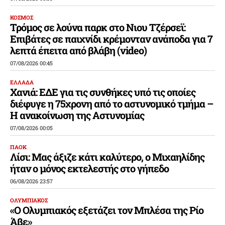
ΚΟΣΜΟΣ
Τρόμος σε λούνα παρκ στο Νιου Τζέρσεϊ:
Επιβάτες σε παιχνίδι κρέμονταν ανάποδα για 7
λεπτά έπειτα από βλάβη (video)
07/08/2026 00:45
ΕΛΛΑΔΑ
Χανιά: ΕΔΕ για τις συνθήκες υπό τις οποίες
διέφυγε η 75χρονη από το αστυνομικό τμήμα –
Η ανακοίνωση της Αστυνομίας
07/08/2026 00:05
ΠΑΟΚ
Λίσι: Μας άξιζε κάτι καλύτερο, ο Μιχαηλίδης
ήταν ο μόνος εκτελεστής στο γήπεδο
06/08/2026 23:57
ΟΛΥΜΠΙΑΚΟΣ
«Ο Ολυμπιακός εξετάζει τον Μπλέσα της Ρίο
Άβε»