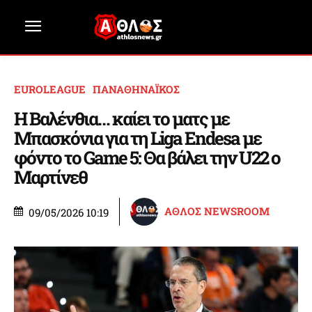
EUROLEAGUE
ΠΑΝΑΘΗΝΑΪΚΟΣ
Η Βαλένθια… καίει το ματς με
Μπασκόνια για τη Liga Endesa με
φόντο το Game 5: Θα βάλει την U22 ο
Μαρτίνεθ
ΑΘΛΟΣ NEWSROOM
09/05/2026 10:19