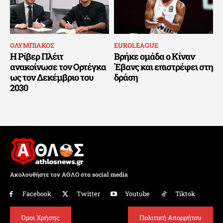
ΟΛΥΜΠΙΑΚΟΣ
EUROLEAGUE
Η Ρίβερ Πλέιτ
Βρήκε ομάδα ο Κίναν
ανακοίνωσε τον Ορτέγκα
Έβανς και επιστρέφει στη
ως τον Δεκέμβριο του
δράση
2030
Ακολουθήστε τον ΑΘΛΟ στα social media
Facebook
Twitter
Youtube
Tiktok
Όροι Χρήσης
Πολιτική Απορρήτου