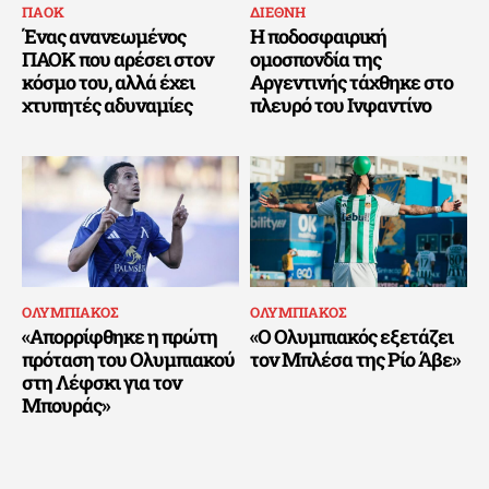
ΠΑΟΚ
ΔΙΕΘΝΗ
Ένας ανανεωμένος
Η ποδοσφαιρική
ΠΑΟΚ που αρέσει στον
ομοσπονδία της
κόσμο του, αλλά έχει
Αργεντινής τάχθηκε στο
χτυπητές αδυναμίες
πλευρό του Ινφαντίνο
ΟΛΥΜΠΙΑΚΟΣ
ΟΛΥΜΠΙΑΚΟΣ
«Απορρίφθηκε η πρώτη
«Ο Ολυμπιακός εξετάζει
πρόταση του Ολυμπιακού
τον Μπλέσα της Ρίο Άβε»
στη Λέφσκι για τον
Μπουράς»