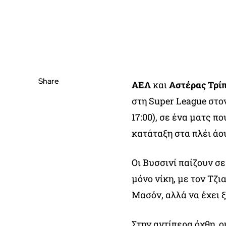
Share
ΑΕΛ
και
Αστέρας Τρί
στη Super League στο
17:00), σε ένα ματς π
κατάταξη στα πλέι άο
Οι Βυσσινί παίζουν σε
μόνο νίκη, με τον Τζ
Μασόν, αλλά να έχει ξ
Στην αντίπερα όχθη, 