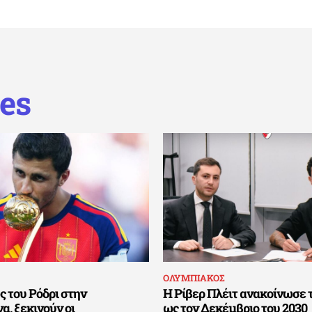
es
ΟΛΥΜΠΙΑΚΟΣ
 του Ρόδρι στην
Η Ρίβερ Πλέιτ ανακοίνωσε 
, ξεκινούν οι
ως τον Δεκέμβριο του 2030