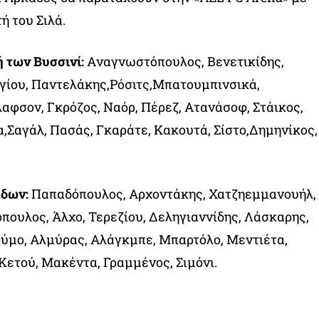
ή του Σιλά.
 των Βυσσινί:
Aναγνωστόπουλος, Βενετικίδης,
ίου, Παντελάκης,Ρόσιτς,Μπατουμπινσικά,
λαφσον, Γκρόζος, Ναόρ, Πέρεζ, Ατανάσοφ, Στάικος,
,Σαγάλ, Πασάς, Γκαράτε, Κακουτά, Σίστο,Δημηνίκος,
άδων:
Παπαδόπουλος, Αρχοντάκης, Χατζηεμμανουήλ,
όπουλος, Άλχο, Τερεζίου, Δεληγιαννίδης, Λάσκαρης,
ούμο, Αλμύρας, Αλάγκμπε, Μπαρτόλο, Μεντιέτα,
 Κετού, Μακέντα, Γραμμένος, Σιμόνι.