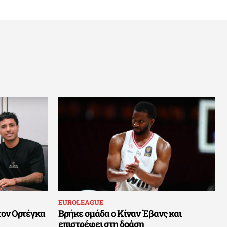
EUROLEAGUE
τον Ορτέγκα
Βρήκε ομάδα ο Κίναν Έβανς και
επιστρέφει στη δράση