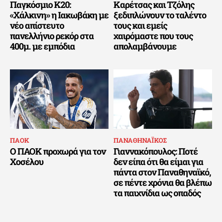
Παγκόσμιο Κ20:
Καρέτσας και Τζόλης
«Χάλκινη» η Ιακωβάκη με
ξεδιπλώνουν το ταλέντο
νέο απίστευτο
τους και εμείς
πανελλήνιο ρεκόρ στα
χαιρόμαστε που τους
400μ. με εμπόδια
απολαμβάνουμε
ΠΑΟΚ
ΠΑΝΑΘΗΝΑΪΚΟΣ
Ο ΠΑΟΚ προχωρά για τον
Γιαννακόπουλος: Ποτέ
Χοσέλου
δεν είπα ότι θα είμαι για
πάντα στον Παναθηναϊκό,
σε πέντε χρόνια θα βλέπω
τα παιχνίδια ως οπαδός