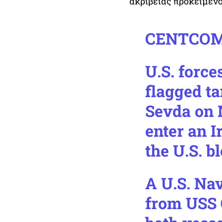
ακριβείας προκειμένο
CENTCOM
U.S. force
flagged ta
Sevda on 
enter an I
the U.S. b
A U.S. Na
from USS 