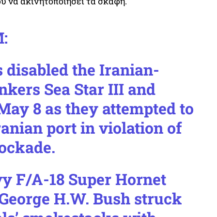
υ να ακινητοποιήσει τα σκάφη.
:
s disabled the Iranian-
nkers Sea Star III and
May 8 as they attempted to
ranian port in violation of
lockade.
vy F/A-18 Super Hornet
George H.W. Bush struck