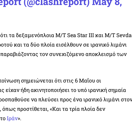
eport (@clashreport)
May 8,
ι τα δεξαμενόπλοια M/T Sea Star III και M/T Sevda
οτού και τα δύο πλοία εισέλθουν σε ιρανικό λιμάνι
 παραβιάζοντας τον συνεχιζόμενο αποκλεισμό των
οίνωση σημειώνεται ότι στις 6 Μαΐου οι
ς είχαν ήδη ακινητοποιήσει το υπό ιρανική σημαία
οσπαθούσε να πλεύσει προς ένα ιρανικό λιμάνι στο
 όπως προστίθεται, «Και τα τρία πλοία δεν
 το
Ιράν
».