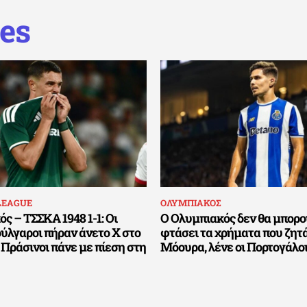
es
LEAGUE
ΟΛΥΜΠΙΑΚΟΣ
ς – ΤΣΣΚΑ 1948 1-1: Οι
Ο Ολυμπιακός δεν θα μπορο
ύλγαροι πήραν άνετο Χ στο
φτάσει τα χρήματα που ζητά
 Πράσινοι πάνε με πίεση στη
Μόουρα, λένε οι Πορτογάλο