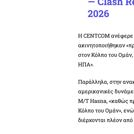
— Clash R
2026
Η CENTCOM ανέφερε ότ
ακινητοποιήθηκαν «πρ
στον Κόλπο του Ομάν,
ΗΠΑ».
Παράλληλα, στην ανακ
αμερικανικές δυνάμει
M/T Hasna, «καθώς πρ
Κόλπο του Ομάν», ενώ,
διέρχονται πλέον από