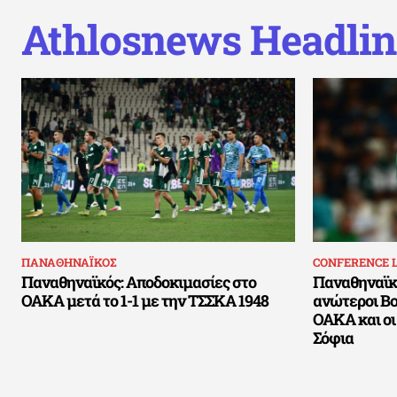
Athlosnews Headlin
ΠΑΝΑΘΗΝΑΪΚΟΣ
CONFERENCE 
Παναθηναϊκός: Αποδοκιμασίες στο
Παναθηναϊκό
ΟΑΚΑ μετά το 1-1 με την ΤΣΣΚΑ 1948
ανώτεροι Βο
ΟΑΚΑ και οι
Σόφια