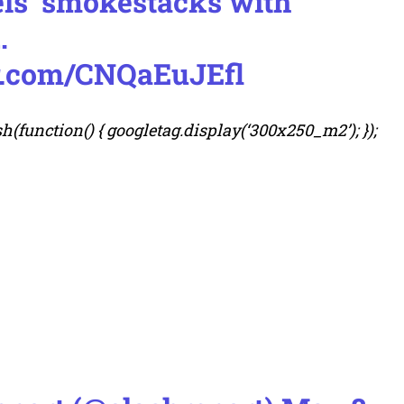
els’ smokestacks with
…
er.com/CNQaEuJEfl
(function() { googletag.display(‘300x250_m2’); });