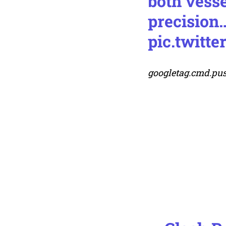
both vess
precision
pic.twitt
googletag.cmd.push