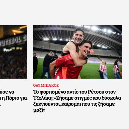
ΟΛΥΜΠΙΑΚΟΣ
ύσε να
Το φορτισμένο αντίο του Ρέτσου στον
 η Πόρτο για
Τζολάκη: «Ζήσαμε στιγμές που δύσκολα
ι
ξεχνιούνται, χαίρομαι που τις ζήσαμε
μαζί»