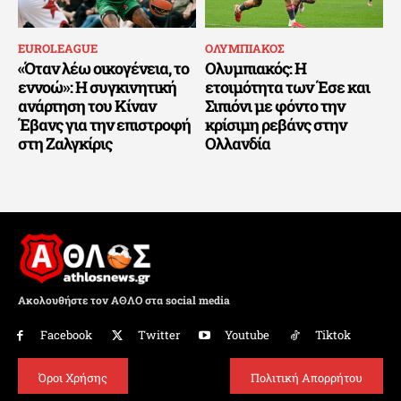
EUROLEAGUE
ΟΛΥΜΠΙΑΚΟΣ
«Όταν λέω οικογένεια, το
Ολυμπιακός: Η
εννοώ»: Η συγκινητική
ετοιμότητα των Έσε και
ανάρτηση του Κίναν
Σιπιόνι με φόντο την
Έβανς για την επιστροφή
κρίσιμη ρεβάνς στην
στη Ζαλγκίρις
Ολλανδία
Ακολουθήστε τον ΑΘΛΟ στα social media
Facebook
Twitter
Youtube
Tiktok
Όροι Χρήσης
Πολιτική Απορρήτου