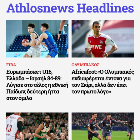
Athlosnews Headlines
FIBA
ΟΛΥΜΠΙΑΚΟΣ
Ευρωμπάσκετ U16,
Africafoot: «Ο Ολυμπιακός
Ελλάδα – Ισραήλ 84-89:
ενδιαφέρεται έντονα για
Λύγισε στο τέλος η εθνική
τον Σκίρι, αλλά δεν έχει
Παίδων, δεύτερη ήττα
τον πρώτο λόγο»
στον όμιλο