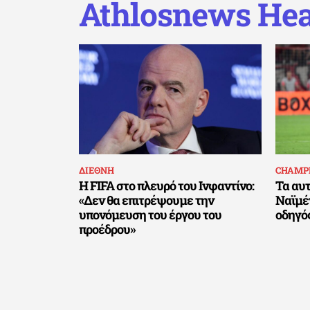
Athlosnews Hea
ΔΙΕΘΝΗ
CHAMP
Η FIFA στο πλευρό του Ινφαντίνο:
Τα αυτ
«Δεν θα επιτρέψουμε την
Ναϊμέγ
υπονόμευση του έργου του
οδηγός
προέδρου»