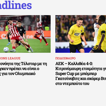
dlines
IONS LEAGUE
ΠΟΔΟΣΦΑΙΡΟ
ονόητα της Τέλσταρ με τη
ΑΕΚ – Καλλιθέα 4-0:
κεν πρέπει να είναι ο
Κιτρινόμαυρη ετοιμότητα γι
 για τον Ολυμπιακό
Super Cup με μπόμπερ
Γκατσίνοβιτς και σκόρερ Βι
στο ντεμπούτο του