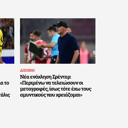
ΔΙΕΘΝΗ
Νέα ενόχληση Σρέντερ:
α το
«Περιμένω να τελειώσουν οι
μεταγραφές, ίσως τότε έχω τους
τάλις
αμυντικούς που χρειάζομαι»