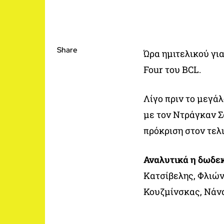
Share
Ώρα ημιτελικού γι
Four του BCL.
Λίγο πριν το μεγά
με τον Ντράγκαν Σ
πρόκριση στον τελ
Αναλυτικά η δωδε
Κατσίβελης, Φλιών
Κουζμίνσκας, Νάν