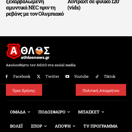
ξεχαρβαλωμένη
Άιντραχτ σε φιλικό 120′
αμυντικά NEC πριν τη
(vids)
ρεβάνς με τον Ολυμπιακό
Ακολουθήστε τον ΑΘΛΟ στα social media
Facebook
Twitter
Youtube
Tiktok
Όροι Χρήσης
Πολιτική Απορρήτου
ΟΜΑΔΑ
ΠΟΔΟΣΦΑΙΡΟ
ΜΠΑΣΚΕΤ
ΒΟΛΕΪ
ΣΠΟΡ
ΑΠΟΨΗ
TV ΠΡΟΓΡΑΜΜΑ