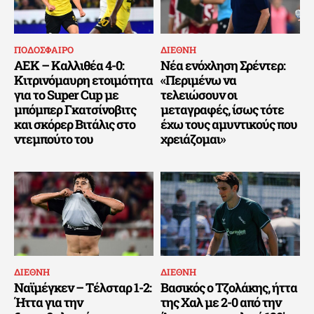
ΠΟΔΟΣΦΑΙΡΟ
ΔΙΕΘΝΗ
ΑΕΚ – Καλλιθέα 4-0:
Νέα ενόχληση Σρέντερ:
Κιτρινόμαυρη ετοιμότητα
«Περιμένω να
για το Super Cup με
τελειώσουν οι
μπόμπερ Γκατσίνοβιτς
μεταγραφές, ίσως τότε
και σκόρερ Βιτάλις στο
έχω τους αμυντικούς που
ντεμπούτο του
χρειάζομαι»
ΔΙΕΘΝΗ
ΔΙΕΘΝΗ
Ναϊμέγκεν – Τέλσταρ 1-2:
Βασικός ο Τζολάκης, ήττα
Ήττα για την
της Χαλ με 2-0 από την