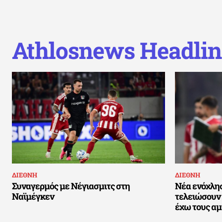
Athlosnews Headlin
ΔΙΕΘΝΗ
ΔΙΕΘΝΗ
Συναγερμός με Νέγιασμιτς στη
Νέα ενόχλησ
Ναϊμέγκεν
τελειώσουν 
έχω τους αμ