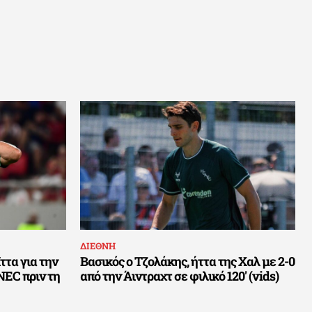
ΔΙΕΘΝΗ
ττα για την
Βασικός ο Τζολάκης, ήττα της Χαλ με 2-0
EC πριν τη
από την Άιντραχτ σε φιλικό 120′ (vids)