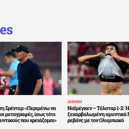
es
ΔΙΕΘΝΗ
η Σρέντερ: «Περιμένω να
Ναϊμέγκεν – Τέλσταρ 1-2: Ή
οι μεταγραφές, ίσως τότε
ξεχαρβαλωμένη αμυντικά N
υντικούς που χρειάζομαι»
ρεβάνς με τον Ολυμπιακό