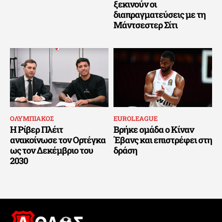
ξεκινούν οι
διαπραγματεύσεις με τη
Μάντσεστερ Σίτι
ΟΛΥΜΠΙΑΚΟΣ
EUROLEAGUE
Η Ρίβερ Πλέιτ
Βρήκε ομάδα ο Κίναν
ανακοίνωσε τον Ορτέγκα
Έβανς και επιστρέφει στη
ως τον Δεκέμβριο του
δράση
2030