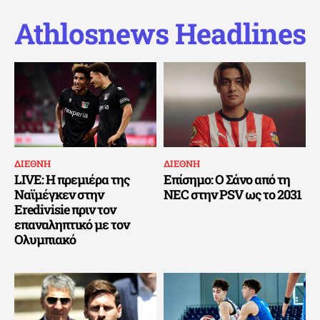
Athlosnews Headlines
ΔΙΕΘΝΗ
ΔΙΕΘΝΗ
LIVE: Η πρεμιέρα της
Επίσημο: Ο Σάνο από τη
Ναϊμέγκεν στην
NEC στην PSV ως το 2031
Eredivisie πριν τον
επαναληπτικό με τον
Ολυμπιακό