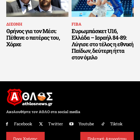
ΔΙΕΘΝΗ
FIBA
Θρήνος για τον Μέσι:
Ευρωμπάσκετ U16,
Πέθανε ο πατέρας του,
Ελλάδα – Ισραήλ 84-89:
Χόρχε
Λύγισε στο τέλος η εθνική
Παίδων, δεύτερη ήττα
στον όμιλο
Ακολουθήστε τον ΑΘΛΟ στα social media
Facebook
Twitter
Youtube
Tiktok
Όροι Χρήσης
Πολιτική Απορρήτου