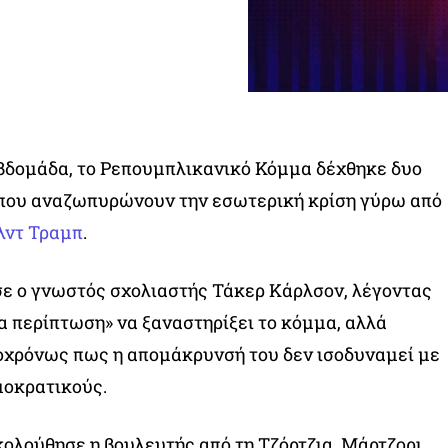
εβδομάδα, το Ρεπουμπλικανικό Κόμμα δέχθηκε δυο
που αναζωπυρώνουν την εσωτερική κρίση γύρω από
λντ Τραμπ
.
ε ο γνωστός σχολιαστής Τάκερ Κάρλσον, λέγοντας
ία περίπτωση» να ξαναστηρίξει το κόμμα, αλλά
οχρόνως πως η απομάκρυνσή του δεν ισοδυναμεί με
μοκρατικούς.
κολούθησε η βουλευτής από τη Τζόρτζια, Μάρτζορι