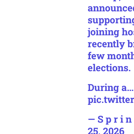
announced
supportin
joining h
recently b
few month
elections.
During a…
pic.twitt
— S p r i 
25, 2026