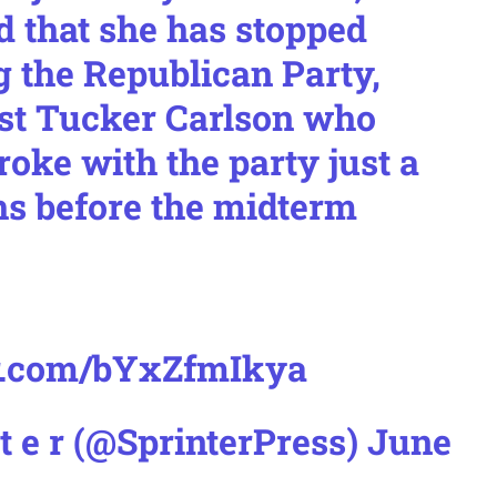
 that she has stopped
g the Republican Party,
ost Tucker Carlson who
roke with the party just a
s before the midterm
er.com/bYxZfmIkya
n t e r (@SprinterPress)
June