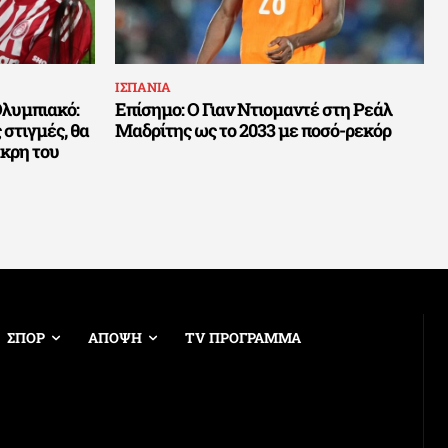
ΙΣΠΑΝΙΑ
Ολυμπιακό:
Επίσημο: Ο Γιαν Ντιομαντέ στη Ρεάλ
στιγμές, θα
Μαδρίτης ως το 2033 με ποσό-ρεκόρ
άκρη του
ΣΠΟΡ
ΑΠΟΨΗ
TV ΠΡΟΓΡΑΜΜΑ