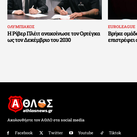
ΟΛΥΜΠΙΑΚΟΣ
EUROLEAGUE
Η Ρίβερ Πλέιτ ανακοίνωσε τον Ορτέγκα
Βρήκε ομάδα
ως τον Δεκέμβριο του 2030
επιστρέφει 
Ακολουθήστε τον ΑΘΛΟ στα social media
Facebook
Twitter
Youtube
Tiktok